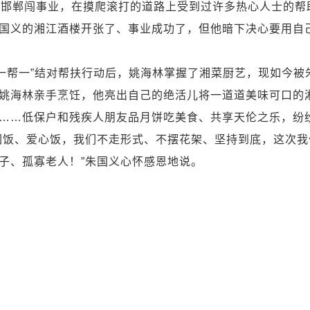
邯郸闯事业，在摸爬滚打的道路上受到过许多热心人士的帮
国义的湘江酒楼开张了、事业成功了，但他暗下决心要用自
一帮一”结对帮扶行动后，姚海林掌握了湘菜厨艺，现如今被
姚海林亲手烹饪，他亮出自己的绝活儿将一道道美味可口的
……低保户和残疾人朋友品月饼吃美食、共享天伦之乐，纷
圆饭、爱心饭，我们不走形式、不摆花架、坚持到底，这次我
子、孤寡老人！”朱国义心怀感恩地说。