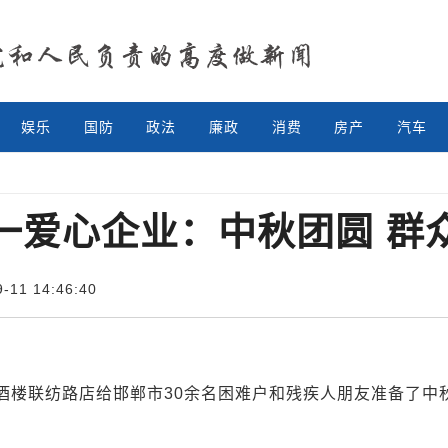
娱乐
国防
政法
廉政
消费
房产
汽车
一爱心企业：中秋团圆 群
11 14:46:40
楼联纺路店给邯郸市30余名困难户和残疾人朋友准备了中