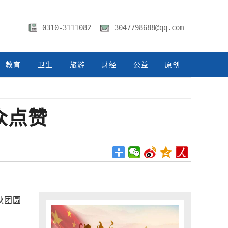
0310-3111082
3047798688@qq.com
教育
卫生
旅游
财经
公益
原创
众点赞
秋团圆