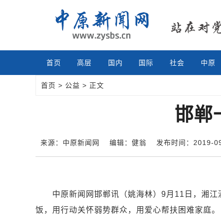
首页
高层
国内
国际
社会
中原
首页
>
公益
> 正文
邯郸
来源：中原新闻网
编辑：健翁
发布时间：2019-09-
中原新闻网邯郸讯（姚海林）9月11日，湘江酒
饭，用行动关怀弱势群众，用爱心帮扶困难家庭。