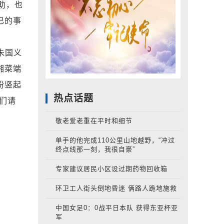
助，也
己的事
朱国义
湘菜端
纷竖起
热点话题
们请
敬老爱老重在平时和细节
单手的他完成110公里山地越野，“冲过
终点线那一刻，我很自豪”
专家建议居民小区设过期药物回收箱
环卫工人街头倒地昏迷 俩路人跪地施救
中国女足0：0战平日本队 获得东亚杯亚
军