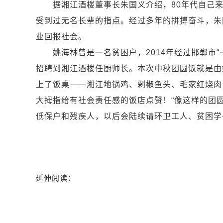
据湘江酒楼董事长朱国义介绍，80年代自己来
受到过无名长辈的指点。经过多年的拼搏奋斗，朱
业回报社会。
姚海林曾是一名贫困户，2014年经过邯郸市“
招聘到湘江酒楼任厨师长。本次中秋团圆饭就是由
上了饭桌——湘江地锅鸡、剁椒鱼头、毛家红烧肉
大拇指给有社会责任感的饭店点赞！“像这样的团
低保户和残疾人，以后会陆续请环卫工人、贫困学
延伸阅读：