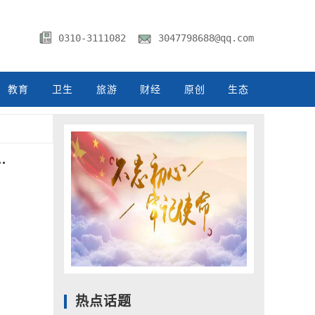
0310-3111082
3047798688@qq.com
教育
卫生
旅游
财经
原创
生态
.
.
.
头
.
热点话题