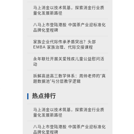
.
马上消金以技术筑基，探索消金行业质
.
量化发展新路径
.
沃斯论坛时隔五年将再回天津
八马上市登陆港股 中国茶产业迎标准化
品牌化里程碑
家族企业代际传承矛盾突出？头部
EMBA 家族治理、代际交接课程
永年联社开展关爱残疾儿童公益慰问活
动
拆解高途高三数学体系：周帅老师的“真
题数据池”与分层教学逻辑
热点排行
马上消金以技术筑基，探索消金行业质
量化发展新路径
八马上市登陆港股 中国茶产业迎标准化
品牌化里程碑