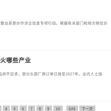
 整治恶意炒作涉企信息专项行动。根据有关部门和地方网信办
带火哪些产业
品供不应求，部分头部厂商订单已排至2027年。业内人士指
4
5
6
7
8
9
10
..
626
下一页