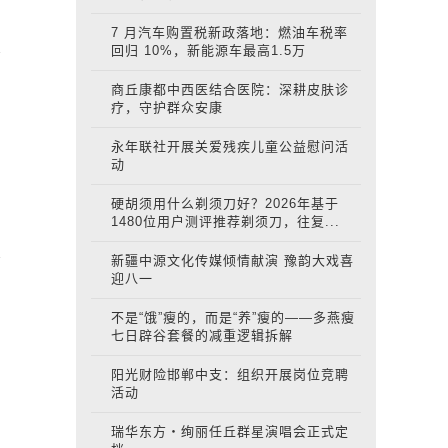
7 月汽车购置税新政落地：燃油车税率
回归 10%，新能源车最高1.5万
商丘康都中西医结合医院：深耕皮肤诊
疗，守护群众安康
永年联社开展关爱残疾儿童公益慰问活
动
硬胡须用什么剃须刀好？2026年基于
1480位用户测评推荐剃须刀，往复...
新疆中源文化传媒倾情献演 豫韵大戏喜
迎八一
不是“饿”瘦的，而是“养”瘦的——多燕瘦
七日辟谷套餐的减重逻辑拆解
阳光财险邯郸中支：组织开展岗位竞聘
活动
瑞华东方・绚丽任丘群星演唱会正式定