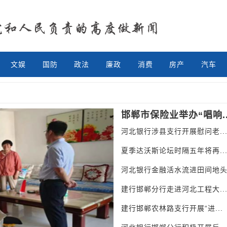
文娱
国防
政法
廉政
消费
房产
汽车
Next
邯郸市保险业举办“唱响..
河北银行涉县支行开展慰问老..
夏季达沃斯论坛时隔五年将再..
河北银行金融活水流进田间地
建行邯郸分行走进河北工程大..
建行邯郸农林路支行开展“进...