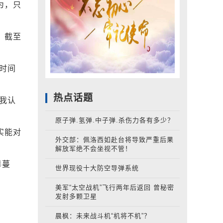
为，只
，截至
时间
热点话题
我认
原子弹.氢弹.中子弹.杀伤力各有多少？
实能对
外交部：佩洛西如赴台将导致严重后果
解放军绝不会坐视不管！
毒蔓
世界现役十大防空导弹系统
美军“太空战机”飞行两年后返回 曾秘密
发射多颗卫星
晨枫：未来战斗机“机将不机”？