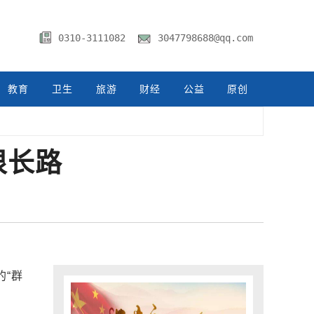
0310-3111082
3047798688@qq.com
教育
卫生
旅游
财经
公益
原创
很长路
“群