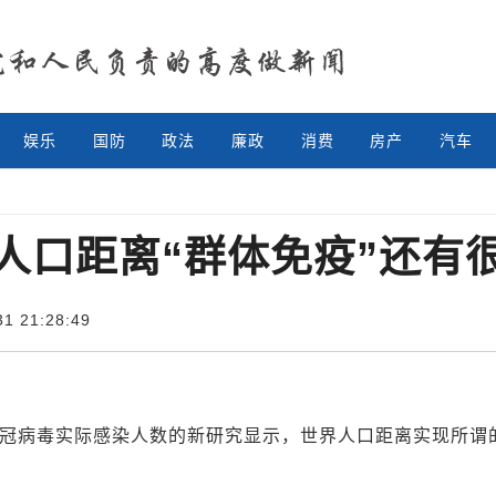
娱乐
国防
政法
廉政
消费
房产
汽车
人口距离“群体免疫”还有
 21:28:49
冠病毒实际感染人数的新研究显示，世界人口距离实现所谓的