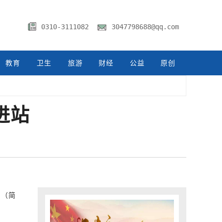
0310-3111082
3047798688@qq.com
教育
卫生
旅游
财经
公益
原创
进站
司（简