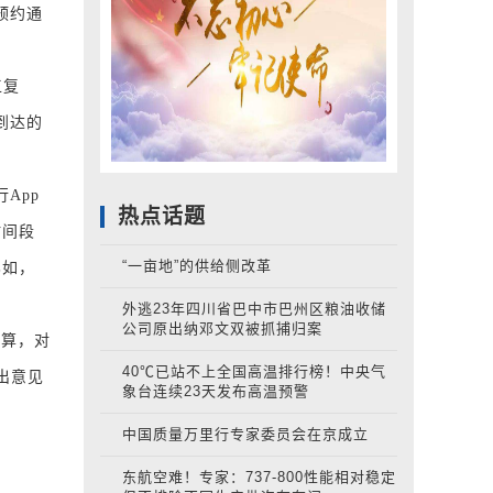
预约通
工复
到达的
App
热点话题
时间段
“一亩地”的供给侧改革
比如，
外逃23年四川省巴中市巴州区粮油收储
公司原出纳邓文双被抓捕归案
算，对
40℃已站不上全国高温排行榜！中央气
出意见
象台连续23天发布高温预警
中国质量万里行专家委员会在京成立
东航空难！专家：737-800性能相对稳定