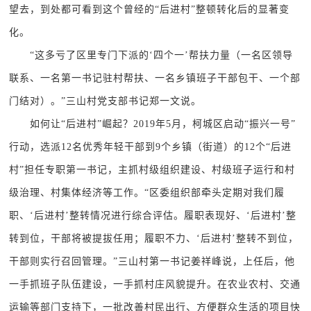
望去，到处都可看到这个曾经的“后进村”整顿转化后的显著变
化。
“这多亏了区里专门下派的‘四个一’帮扶力量（一名区领导
联系、一名第一书记驻村帮扶、一名乡镇班子干部包干、一个部
门结对）。”三山村党支部书记郑一文说。
如何让“后进村”崛起？2019年5月，柯城区启动“振兴一号”
行动，选派12名优秀年轻干部到9个乡镇（街道）的12个“后进
村”担任专职第一书记，主抓村级组织建设、村级班子运行和村
级治理、村集体经济等工作。“区委组织部牵头定期对我们履
职、‘后进村’整转情况进行综合评估。履职表现好、‘后进村’整
转到位，干部将被提拔任用；履职不力、‘后进村’整转不到位，
干部则实行召回管理。”三山村第一书记姜祥峰说，上任后，他
一手抓班子队伍建设，一手抓村庄风貌提升。在农业农村、交通
运输等部门支持下，一批改善村民出行、方便群众生活的项目快