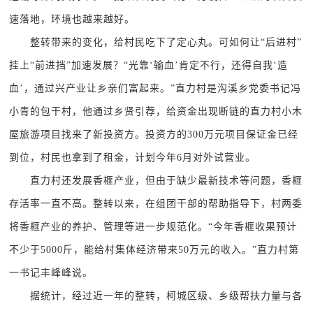
速落地，环境也越来越好。
整转带来的变化，给村民吃下了定心丸。可如何让“后进村”
挂上“前进挡”加速发展？“光靠‘输血’肯定不行，还得自我‘造
血’，通过兴产业让乡亲们富起来。”直力村是沟溪乡党委书记冯
小青的包干村，他通过乡贤引荐，给资金出现断链的直力村小木
屋旅游项目找来了新投资方。投资方的300万元项目保证金已经
到位，村民也拿到了租金，计划今年6月对外试营业。
直力村还发展香榧产业，但由于缺少最新技术等问题，香榧
存活率一直不高。整转以来，在组团干部的帮助指导下，村两委
将香榧产业的养护、管理等进一步规范化。“今年香榧收果预计
不少于5000斤，能给村集体经济带来50万元的收入。”直力村第
一书记丰峰峰说。
据统计，经过近一年的整转，柯城区级、乡级帮扶力量与各