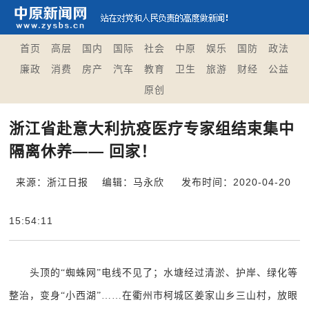
首页
高层
国内
国际
社会
中原
娱乐
国防
政法
廉政
消费
房产
汽车
教育
卫生
旅游
财经
公益
原创
浙江省赴意大利抗疫医疗专家组结束集中
隔离休养—— 回家！
来源：浙江日报
编辑：马永欣
发布时间：2020-04-20
15:54:11
头顶的“蜘蛛网”电线不见了；水塘经过清淤、护岸、绿化等
整治，变身“小西湖”……在衢州市柯城区姜家山乡三山村，放眼