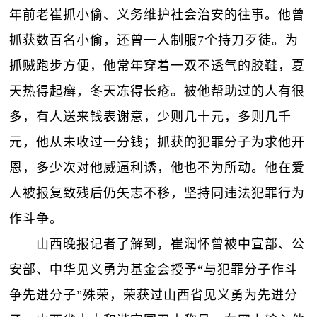
年前老崔抓小偷、义务维护社会治安的往事。他曾
抓获数百名小偷，还曾一人制服7个持刀歹徒。为
抓贼跑步方便，他常年穿着一双不透气的胶鞋，夏
天热得起癣，冬天冻得长疮。被他帮助过的人有很
多，有人送来钱表谢意，少则几十元，多则几千
元，他从未收过一分钱；抓获的犯罪分子为求他开
恩，多少次对他威逼利诱，他也不为所动。他在爱
人被报复致残后仍矢志不移，坚持同违法犯罪行为
作斗争。
山西晚报记者了解到，崔润怀曾被中宣部、公
安部、中华见义勇为基金会授予“与犯罪分子作斗
争先进分子”殊荣，荣获过山西省见义勇为先进分