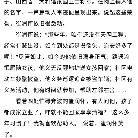
子、山西省十大和谐家园卫士称号。在网上输入他
的名字，一篇篇动人事迹便呈现出来。说起这些荣
誉，崔润怀依旧很激动。
崔润怀说：“那些年，咱们还没有天网工程，
经常有贼出没，如今到处都是摄像头，治安好多了
呢！”尽管如此，如今的他依旧满身正气，路遇流
氓尾随女孩，他义无反顾地护送女孩回家；社区电
动车频繁被盗，他义务巡逻追查被盗车辆；社区有
义务活动，他有时间就参加，帮助左邻右舍……
看着四处忙碌奔波的崔润怀，有人问他，孩子
都成家立业了，咋就不能回家享享清福？“这么多
年习惯了！我就喜欢帮助人。”说着，崔润怀笑
了。