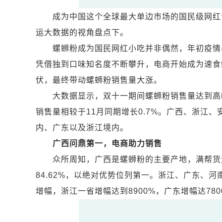
成为中国这个全球最大单边市场的国民级网红食
运大数据的视角盘点下。
螺蛳粉成为国民网红小吃并非偶然，年初疫情暴
凭借独到口味知名度不断攀升，电商开始成为速食
伏，最终带动螺蛳粉销售量大涨。
大数据显示，双十一期间螺蛳粉销售量达到高峰后
销售量相较于11月同期增长0.7%。广西、浙江
内、广东以及浙江境内。
广西问鼎第一，电商助力销售
众所周知，广西是螺蛳粉的主要产地，满帮货运
84.62%，以绝对优势位列第一。浙江、广东、
增幅，浙江一省增幅达到8900%，广东增幅达780