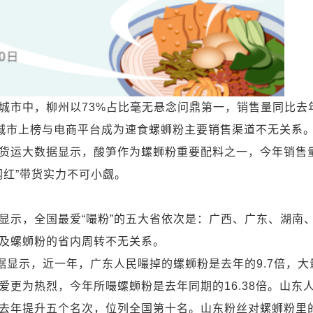
市中，柳州以73%占比毫无悬念问鼎第一，销售量同比去
江城市上榜与电商平台成为速食螺蛳粉主要销售渠道不无关系
运大数据显示，酸笋作为螺蛳粉重要配料之一，今年销售
网红”带货实力不可小觑。
示，全国最爱“嘬粉”的五大省依次是：广西、广东、湖南
及螺蛳粉的省内周转不无关系。
显示，近一年，广东人民嘬掉的螺蛳粉是去年的9.7倍，大
更为热烈，今年所嘬螺蛳粉是去年同期的16.38倍。山东
去年提升五个名次，位列全国第十名。山东粉丝对螺蛳粉里