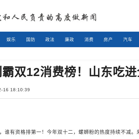
娱乐
国防
政法
廉政
消费
房产
汽车
制霸双12消费榜！山东吃进
16 18:10:39
谁有资格排第一！今年双十二，螺蛳粉的热度持续不减。