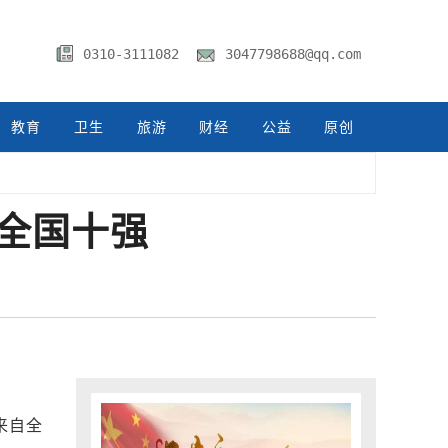
0310-3111082
3047798688@qq.com
教育
卫生
旅游
财经
公益
原创
全国十强
来自全