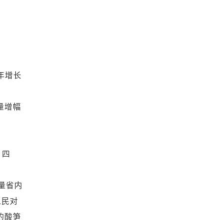
年增长
。
量增幅
、四
量省内
人民对
的酸笋