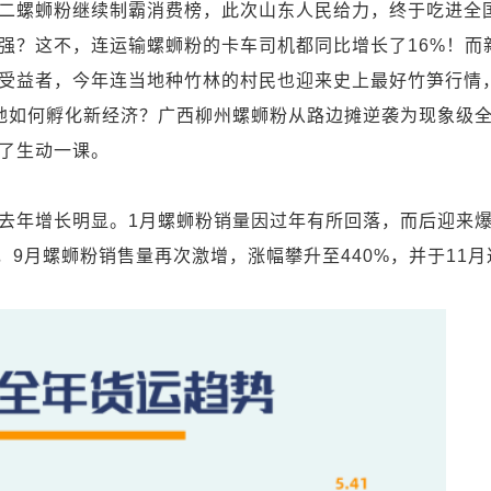
二螺蛳粉继续制霸消费榜，此次山东人民给力，终于吃进全
强？这不，连运输螺蛳粉的卡车司机都同比增长了16%！而
受益者，今年连当地种竹林的村民也迎来史上最好竹笋行情
地如何孵化新经济？广西柳州螺蛳粉从路边摊逆袭为现象级
了生动一课。
年增长明显。1月螺蛳粉销量因过年有所回落，而后迎来
，9月螺蛳粉销售量再次激增，涨幅攀升至440%，并于11月