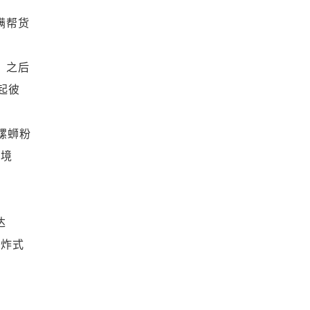
满帮货
，之后
起彼
螺蛳粉
西境
达
爆炸式