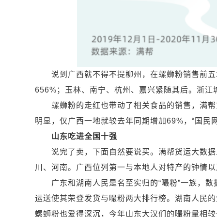
说到广西就不得不提柳州，在螺蛳粉销售前五城
656%；玉林、南宁、杭州、嘉兴紧随其后。浙
螺蛳粉的走红也带动了相关食品的销售，满帮货
明显，仅广西一地就较去年同期增加69%，“国民
山东吃进全国十强
说完了卖，下面自然要说买。满帮货运大数据显
川、河南。广西位列第一与本地人对特产的钟情以
广东和湖南人民是名至实归的“嘬粉”一族，数据
运送使其荣登发货与嘬粉两大排行榜。湖南人民的爱
螺蛳粉也爱得深沉，今年山东大汉们的嘬粉量相较