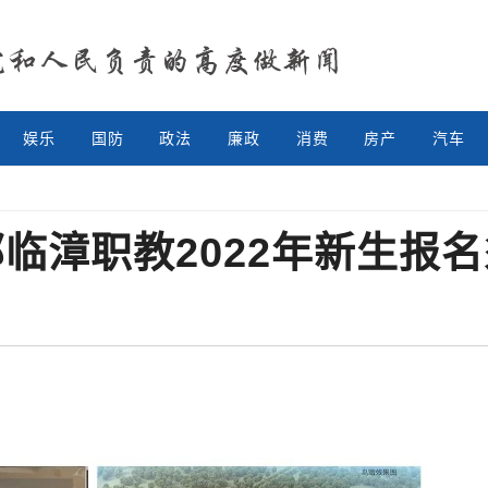
娱乐
国防
政法
廉政
消费
房产
汽车
临漳职教2022年新生报