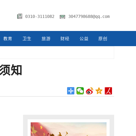
0310-3111082
3047798688@qq.com
教育
卫生
旅游
财经
公益
原创
名须知