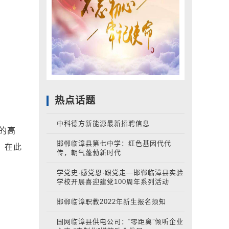
热点话题
中科德方新能源最新招聘信息
的高
邯郸临漳县第七中学：红色基因代代
。在此
传，朝气蓬勃新时代
学党史·感党恩·跟党走—邯郸临漳县实验
学校开展喜迎建党100周年系列活动
邯郸临漳职教2022年新生报名须知
国网临漳县供电公司：“零距离”倾听企业