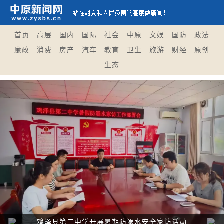
首页
高层
国内
国际
社会
中原
文娱
国防
政法
廉政
消费
房产
汽车
教育
卫生
旅游
财经
原创
生态
Previous
Nex
鸡泽县第二中学开展暑期防溺水安全家访活动