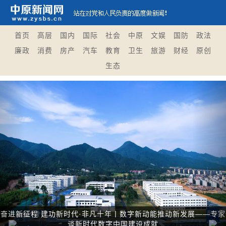
首页
高层
国内
国际
社会
中原
文娱
国防
政法
廉政
消费
房产
汽车
教育
卫生
旅游
财经
原创
生态
Previous
Nex
奋进新征程 建功新时代·非凡十年丨数字新动能推动新发展——专家
谈新时代数字中国建设成就