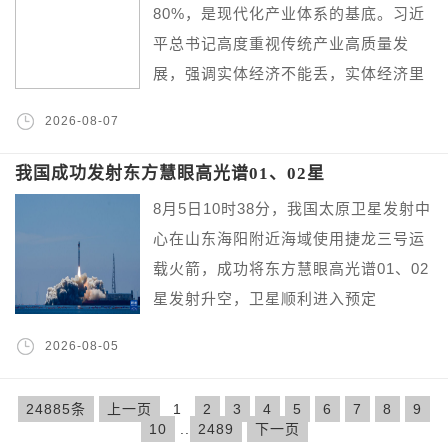
80%，是现代化产业体系的基底。习近
平总书记高度重视传统产业高质量发
展，强调实体经济不能丢，实体经济里
2026-08-07
我国成功发射东方慧眼高光谱01、02星
8月5日10时38分，我国太原卫星发射中
心在山东海阳附近海域使用捷龙三号运
载火箭，成功将东方慧眼高光谱01、02
星发射升空，卫星顺利进入预定
2026-08-05
24885条
上一页
1
2
3
4
5
6
7
8
9
10
..
2489
下一页