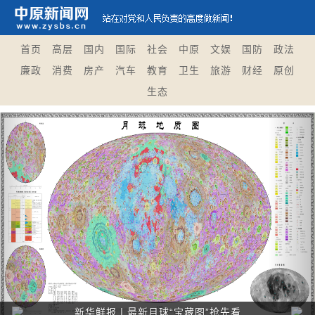
首页
高层
国内
国际
社会
中原
文娱
国防
政法
廉政
消费
房产
汽车
教育
卫生
旅游
财经
原创
生态
Previous
Nex
新华鲜报丨最新月球“宝藏图”抢先看