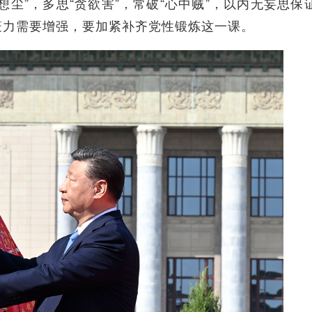
”，多思“贪欲害”，常破“心中贼”，以内无妄思保
疫力需要增强，要加紧补齐党性锻炼这一课。