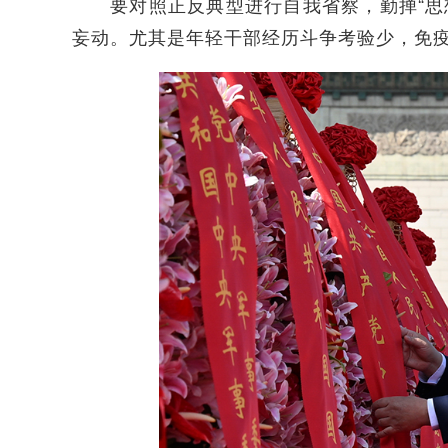
要对照正反典型进行自我省察，勤掸“思想尘
妄动。尤其是年轻干部经历斗争考验少，免