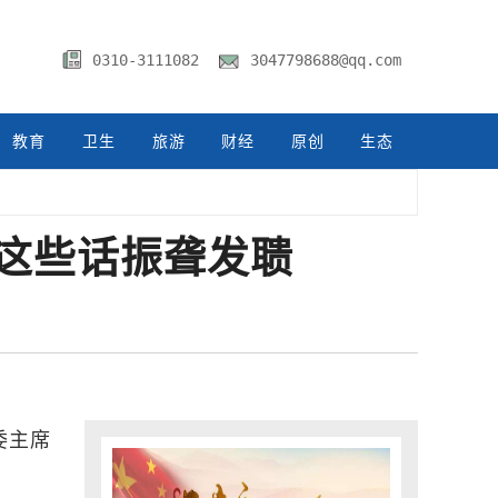
0310-3111082
3047798688@qq.com
教育
卫生
旅游
财经
原创
生态
这些话振聋发聩
委主席