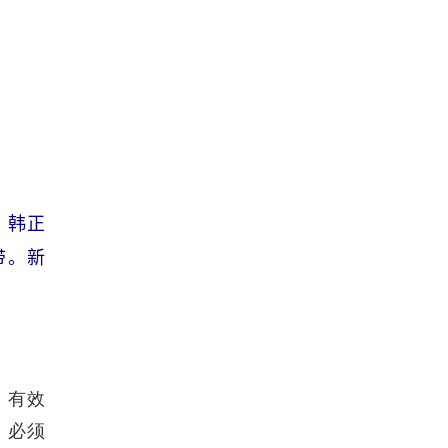
、韩正
带。新
，有效
，必须