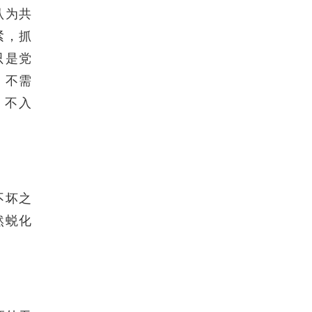
认为共
紧，抓
只是党
，不需
，不入
不坏之
然蜕化