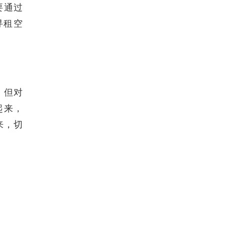
要通过
寻租空
，但对
起来，
来，切