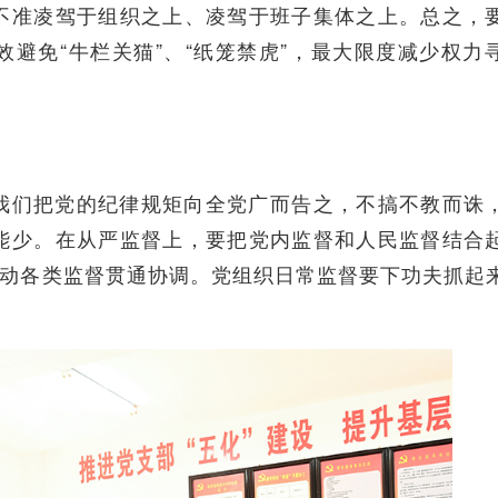
不准凌驾于组织之上、凌驾于班子集体之上。总之，
避免“牛栏关猫”、“纸笼禁虎”，最大限度减少权力
们把党的纪律规矩向全党广而告之，不搞不教而诛
能少。在从严监督上，要把党内监督和人民监督结合
推动各类监督贯通协调。党组织日常监督要下功夫抓起