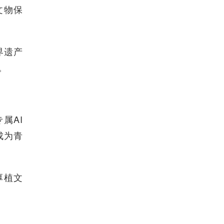
文物保
界遗产
。
属AI
成为青
厚植文