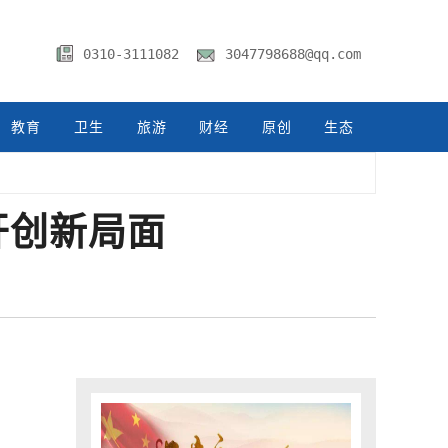
0310-3111082
3047798688@qq.com
教育
卫生
旅游
财经
原创
生态
开创新局面