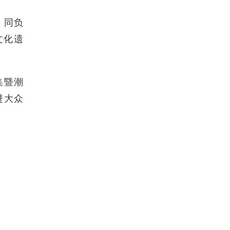
，同负
文化遗
集暨潮
进大众