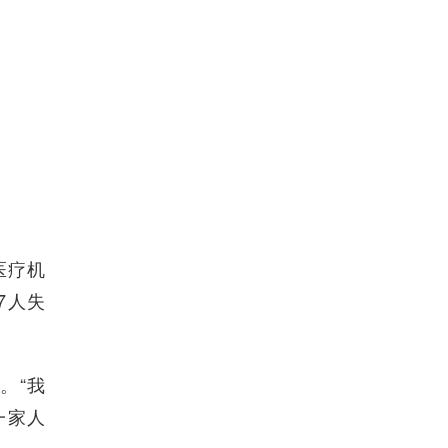
医疗机
7人失
。“我
一家人