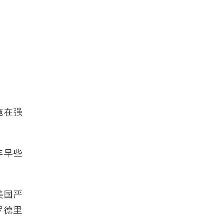
施在强
年早些
美国严
罗德里