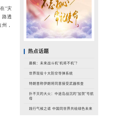
在“灾
。路透
拉州，
热点话题
晨枫：未来战斗机“机将不机”？
世界现役十大防空导弹系统
特朗普称伊朗将同意接受武器核查
扑不灭的大火：中途岛战沉的“加贺”号航
母
践行气候之诺 中国同世界共绘绿色未来