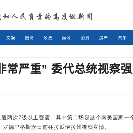
文娱
国防
政法
廉政
消费
房产
汽车
非常严重” 委代总统视察
遭遇两次7级以上强震，其中第二场是这个南美国家一
·罗德里格斯次日前往拉瓜伊拉州视察灾情。