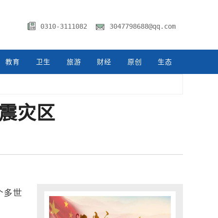
0310-3111082
3047798688@qq.com
教育
卫生
旅游
财经
原创
生态
强震灾区
个多世