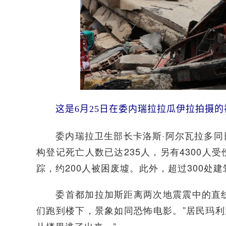
这是6月25日在委内瑞拉拉瓜伊拉拍摄的
委内瑞拉卫生部长卡洛斯·阿尔瓦拉多同日
构登记死亡人数已达235人，另有4300人
踪，约200人被困废墟。此外，超过300处
委首都加拉加斯距离两次地震震中的直线距
们跑到楼下，景象如同恐怖电影。”居民玛利