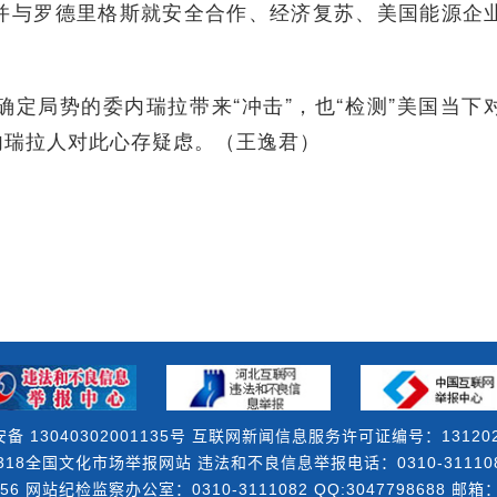
并与罗德里格斯就安全合作、经济复苏、美国能源企
局势的委内瑞拉带来“冲击”，也“检测”美国当下
内瑞拉人对此心存疑虑。（王逸君）
备 13040302001135号 互联网新闻信息服务许可证编号：131202
18全国文化市场举报网站 违法和不良信息举报电话：0310-3111082 
56 网站纪检监察办公室：0310-3111082 QQ:3047798688 邮箱：3