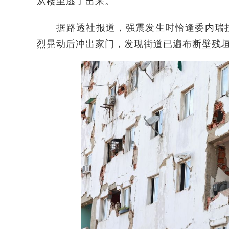
从楼里逃了出来。”
据路透社报道，强震发生时恰逢委内瑞拉
烈晃动后冲出家门，发现街道已遍布断壁残