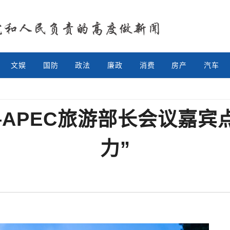
文娱
国防
政法
廉政
消费
房产
汽车
APEC旅游部长会议嘉宾
力”