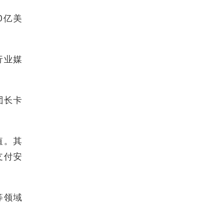
0亿美
行业媒
团长卡
值。其
支付安
等领域