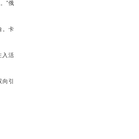
。”俄
喻。卡
注入活
双向引