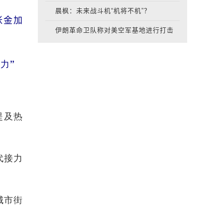
晨枫：未来战斗机“机将不机”？
张金加
伊朗革命卫队称对美空军基地进行打击
力”
提及热
代接力
城市街