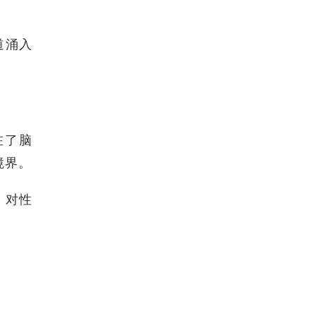
道涌入
在了脑
境界。
、对性