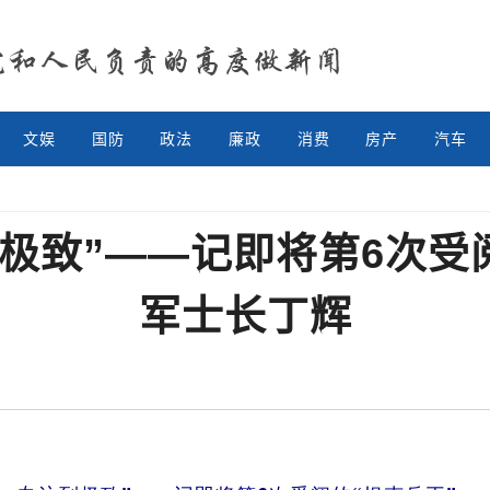
文娱
国防
政法
廉政
消费
房产
汽车
极致”——记即将第6次受
军士长丁辉