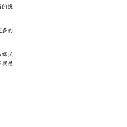
新的挑
更多的
教练员
练就是
。