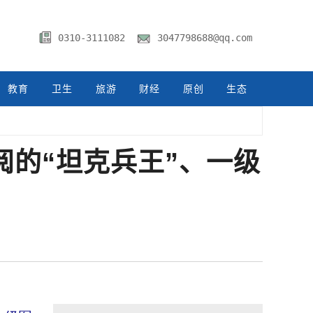
0310-3111082
3047798688@qq.com
教育
卫生
旅游
财经
原创
生态
阅的“坦克兵王”、一级