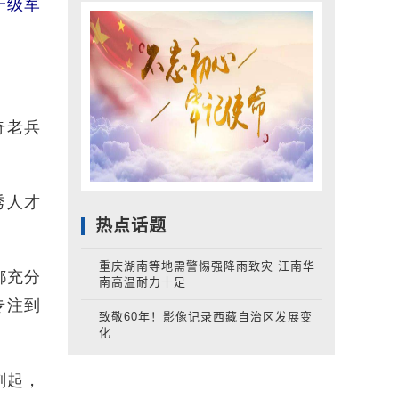
一级军
奇老兵
秀人才
热点话题
重庆湖南等地需警惕强降雨致灾 江南华
都充分
南高温耐力十足
专注到
致敬60年！影像记录西藏自治区发展变
化
刻起，