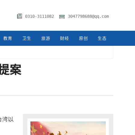
0310-3111082
3047798688@qq.com
教育
卫生
旅游
财经
原创
生态
提案
台湾以