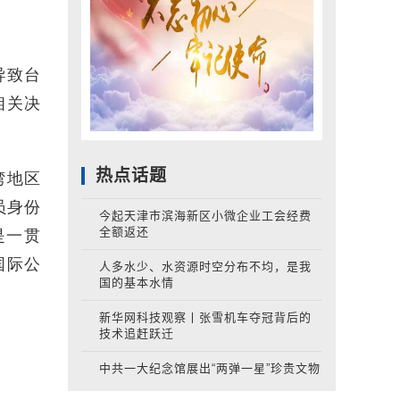
导致台
相关决
湾地区
热点话题
员身份
今起天津市滨海新区小微企业工会经费
是一贯
全额返还
国际公
人多水少、水资源时空分布不均，是我
国的基本水情
新华网科技观察丨张雪机车夺冠背后的
技术追赶跃迁
中共一大纪念馆展出“两弹一星”珍贵文物