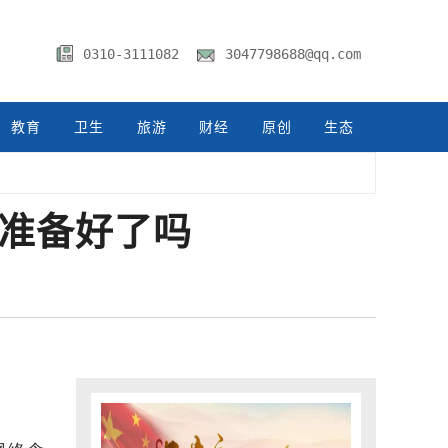
0310-3111082
3047798688@qq.com
教育
卫生
旅游
财经
原创
生态
家准备好了吗