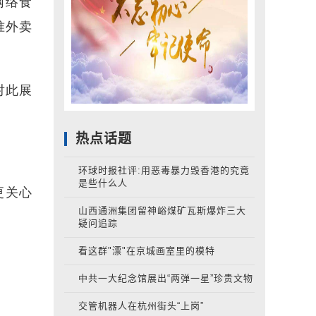
网络食
准外卖
对此展
热点话题
环球时报社评:用恶毒暴力毁香港的究竟
是些什么人
更关心
山西通洲集团留神峪煤矿瓦斯爆炸三大
疑问追踪
。
看这群"漂"在京城画室里的模特
中共一大纪念馆展出“两弹一星”珍贵文物
。
交管机器人在杭州街头“上岗”