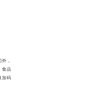
门外，
、食品
级加码