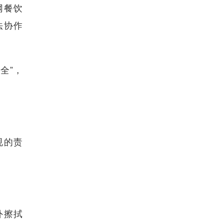
网餐饮
法协作
全”，
规的责
外擦拭