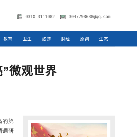
0310-3111082
3047798688@qq.com
教育
卫生
旅游
财经
原创
生态
”微观世界
高的第
国调研