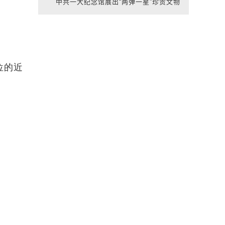
中共一大纪念馆展出“两弹一星”珍贵文物
。
位的近