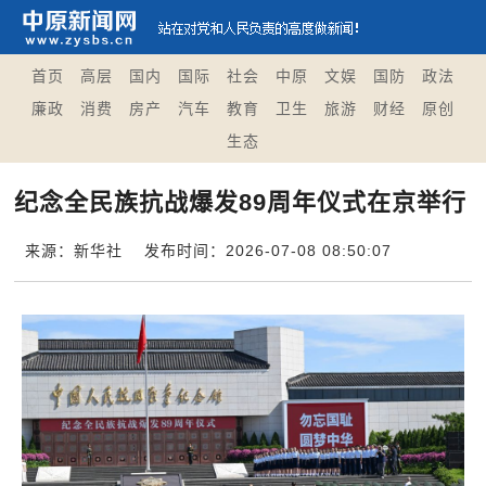
首页
高层
国内
国际
社会
中原
文娱
国防
政法
廉政
消费
房产
汽车
教育
卫生
旅游
财经
原创
生态
纪念全民族抗战爆发89周年仪式在京举行
来源：新华社
发布时间：2026-07-08 08:50:07