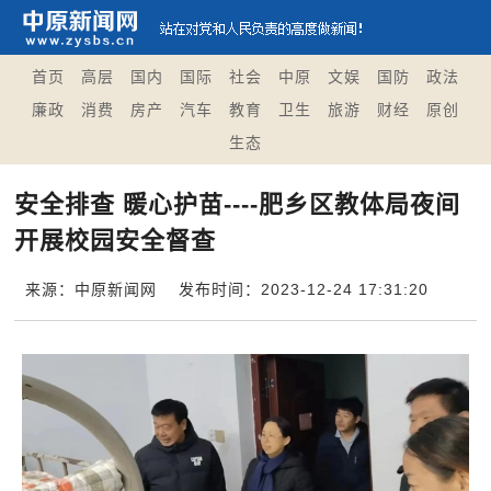
首页
高层
国内
国际
社会
中原
文娱
国防
政法
廉政
消费
房产
汽车
教育
卫生
旅游
财经
原创
生态
安全排查 暖心护苗----肥乡区教体局夜间
开展校园安全督查
来源：中原新闻网
发布时间：2023-12-24 17:31:20