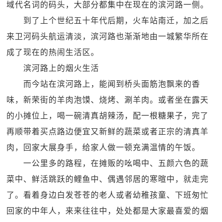
域代名词的码头，大部分都集中在现在的滨河路一侧。
到了上个世纪五十年代后期，火车站南迁，加之后
来卫河码头航运清淡，滨河路也渐渐地由一城繁华所在
成了现在的热闹生活区。
滨河路上的烟火生活
而今站在滨河路上，能闻到桥头面筋泡飘来的香
味，新荣街的羊肉泡馍、烧烤、涮羊肉。或者坐在露天
的小摊位上，喝一碗清真胡辣汤，配一根糖果子，完了
再顺带着买点路边便宜又新鲜的蔬菜或者正宗的清真羊
肉，回家大展身手，给家人做一顿充满温情的午饭。
一公里多的路程，在摊贩的吆喝中、五颜六色的蔬
菜中、鲜活跳跃的鲤鱼中、偶遇邻居的寒暄中，就走完
了。看着身边白发苍苍的老人或者幼稚孩童、下班匆忙
回家的中年人，来来往往中，处处都是大家最喜爱的烟