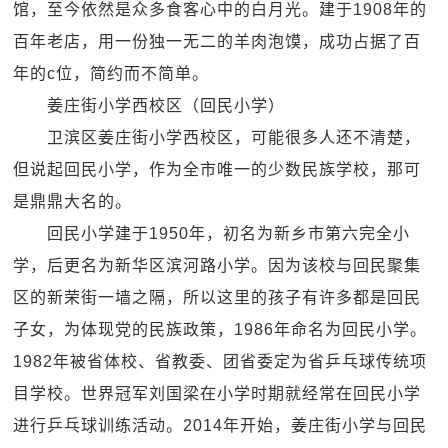
馆，至今依然是众多食客心中的白月光。建于1908年的
百年老店，用一份独一无二的羊肉泡馍，成功占据了百
年的c位，简约而不简单。
姜庄街小学西校区（回民小学）
卫滨区姜庄街小学西校区，可能很多人还不清楚，
但说起回民小学，作为全市唯一的少数民族学校，那可
是鼎鼎大名的。
回民小学建于1950年，初名为新乡市第六完全小
学，后更名为新华区滨河路小学。因为该校与回民聚集
区的新荣街一墙之隔，所以这里的孩子有许多都是回民
子女，为体现党的民族政策，1986年命名为回民小学。
1982年被省体校、省教委、团省委定为省乒乓球传统项
目学校。世界冠军刘国梁在小学时期就经常在回民小学
进行乒乓球训练活动。2014年开始，姜庄街小学与回民