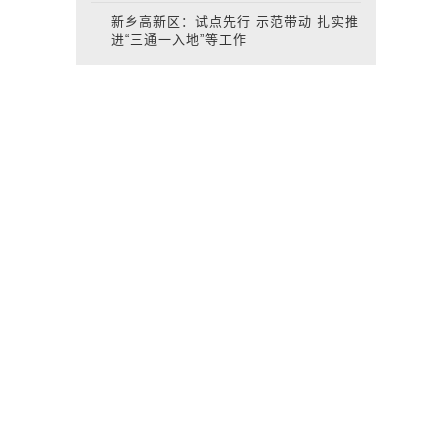
新乡高新区：试点先行 示范带动 扎实推
进“三通一入地”等工作