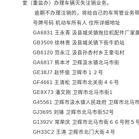
室（重监办）办理车辆灭失注销业务。
逾期不办理注销的，将给自己的车驾管业务带来
号牌号码 机动车所有人 住所详细地址
GA6831 王永青 汲县城关镇拖拉机配件厂家属
GB3509 徐林贵 汲县城关镇下街牛奶站
GB6120 范永江 汲县孙杏村乡王奎屯村
GA6817 熊本才 卫辉汲水镇北马市街
GE38J7 赵怀俊 卫辉市１２号
GF4661 王清松 卫辉市北关街４６号
GE8X73 潘文刚 卫辉市北马市街1
G45561 卫辉市汲水镇人民政府 卫辉市北马市
GJ3695 刘锋 卫辉市北马市街52号
G1392V 常荣庆 卫辉市北马市街６６号附５
GH33C2 王涛 卫辉市北门大街４号