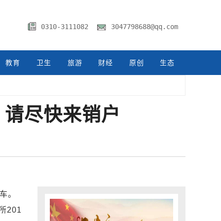
0310-3111082
3047798688@qq.com
教育
卫生
旅游
财经
原创
生态
，请尽快来销户
车。
201