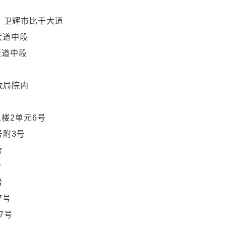
 卫辉市比干大道
大道中段
大道中段
政局院内
楼2单元6号
号附3号
舍
舍
号
7号
7号