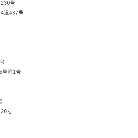
230号
4道437号
0号
5号附1号
号
20号