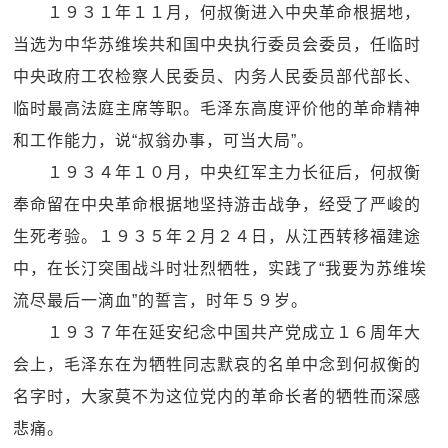
１９３１年１１月，何叔衡进入中央革命根据地，
当选为中华苏维埃共和国中央执行委员会委员，任临时
中央政府工农检察人民委员、内务人民委员部代部长、
临时最高法庭主席等职。毛泽东高度评价他的革命精神
和工作能力，说“叔翁办事，可当大局”。
１９３４年１０月，中央红军主力长征后，何叔衡
奉命留在中央革命根据地坚持游击战争，经受了严峻的
生死考验。１９３５年２月２４日，从江西转移福建途
中，在长汀突围战斗时壮烈牺牲，实践了“我要为苏维埃
流尽最后一滴血”的誓言，时年５９岁。
１９３７年在延安纪念中国共产党成立１６周年大
会上，毛泽东在为牺牲同志默哀的名单中念到何叔衡的
名字时，大家莫不为这位党内的革命长者的牺牲而深感
悲痛。