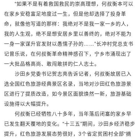
“如果不是有着救国救民的崇高理想，何叔衡本可以
在家乡安稳富足地度过一生，但是他却选择了投身革
命，就像他写道的那样：我绝对不是我一家一乡的人，
我的人生观，绝不是想安居乡里以善终的，绝对不能为
一身一家谋升官发财以愚懦子孙的……”长冲村党总支书
记曾乐说，在何叔衡革命精神感召下，宁乡市涌现出了
一大批品格高尚、敢闯敢拼的仁人志士。
沙田乡党委书记贺志亮告诉记者，何叔衡故居已入
选全国红色旅游经典景区名录，当地对沙田红色旅游景
区进行了提质改造，如今景区面貌焕然一新，旅游基础
设施得以大幅提升。
何叔衡已经牺牲八十多年，当年落后闭塞的家乡早
已发生翻天覆地的变化。“十三五”期间，沙田乡经济稳步
提升，红色旅游发展态势很好，3个省定贫困村全部“摘