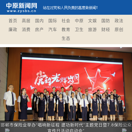
首页
高层
国内
国际
社会
中原
文娱
国防
政法
廉政
消费
房产
汽车
教育
卫生
旅游
财经
原创
生态
Previous
Nex
邯郸市保险业举办“唱响新征程 建功新时代”主题党日暨7.8保险公众
宣传日活动启动会”