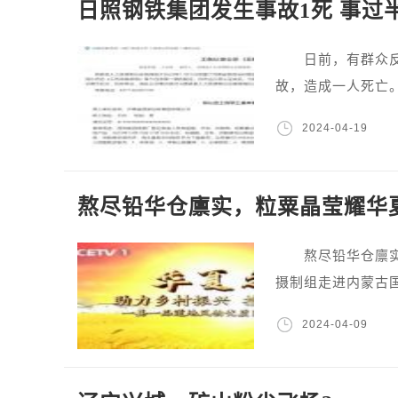
日照钢铁集团发生事故1死 事过
日前，有群众反映2
故，造成一人死亡
2024-04-19
熬尽铅华仓廪实，粒粟晶莹耀华
熬尽铅华仓廪实
摄制组走进内蒙古
2024-04-09