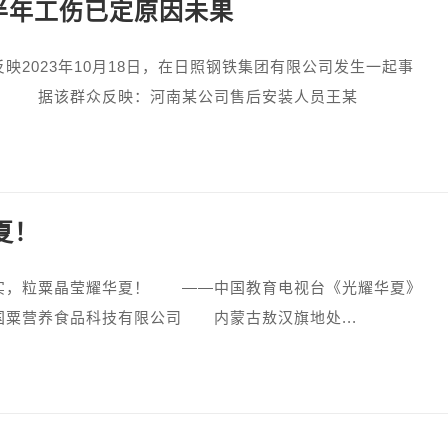
半年工伤已定原因未果
023年10月18日，在日照钢铁集团有限公司发生一起事
。 据该群众反映：河南某公司售后安装人员王某
夏！
，粒粟晶莹耀华夏！ ——中国教育电视台《光耀华夏》
国粟营养食品科技有限公司 内蒙古敖汉旗地处...