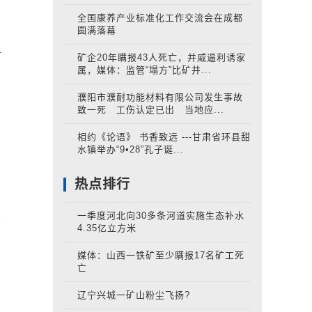
全国康养产业标准化工作交流会在成都
.
圆满落幕
.
矿企20年瞒报43人死亡，并威逼利诱家
属，媒体：监管“塌方”比矿井...
濮阳市濮耐功能材料有限公司发生事故
致一死 工伤认定已出 当地应...
相约《论语》 书香致远 ---甘肃省环县甜
水镇举办“9•28”孔子诞...
热点排行
一季度河北向30多条河道实施生态补水
4.35亿立方米
媒体：山西一铁矿至少瞒报17名矿工死
亡
辽宁兴城一矿山粉尘飞扬?