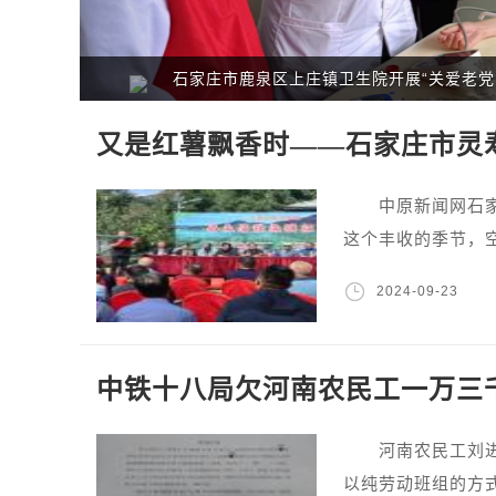
开展“关爱老党员，义诊暖人心”活动
投资约2亿
又是红薯飘香时——石家庄市灵
中原新闻网石家庄
这个丰收的季节，
2024-09-23
中铁十八局欠河南农民工一万三
河南农民工刘进才
以纯劳动班组的方