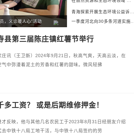
在自然资源和生态环境领域 ...
青海探索开展生态环境公益诉..
元建设的地铁站成“孤岛”：建在基本农田里，乘车绕行近3公里
一季度河北向30多条河道实施..
寿县第三届陈庄镇红薯节举行
讯（王卫新）2024年9月21日，秋高气爽，天高云淡，在
空气中弥漫着泥土的芳香和红薯的甜味。微风轻拂
千多工资？ 或是后期维修押金！
反映，他与其他几名农民工于2023年8月31日经朋友介绍
式去中铁十八局工地干活，与中铁十八局签约的劳