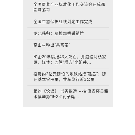
全国康养产业标准化工作交流会在成都
圆满落幕
全国生态保护红线划定工作完成
湖北秭归：脐橙飘香采销忙
高山村种出“共富茶”
矿企20年瞒报43人死亡，并威逼利诱家
属，媒体：监管“塌方”比矿井...
投资约2亿元建设的地铁站成“孤岛”：建
在基本农田里，乘车绕行近3公里
相约《论语》 书香致远 ---甘肃省环县甜
水镇举办“9•28”孔子诞...