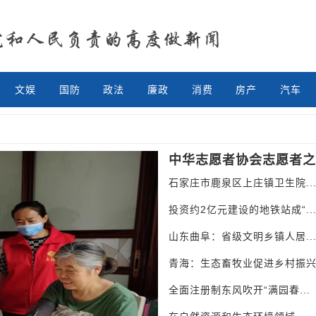
文娱
国防
政法
廉政
消费
房产
汽车
Next
中华志愿者协会志愿者之.
石家庄市鹿泉区上庄镇卫生院..
投资约2亿元建设的地铁站成“..
山东曲阜：省级文明乡镇人居..
青海：生态畜牧业促进乡村振
全面注册制东风吹开“满园春...