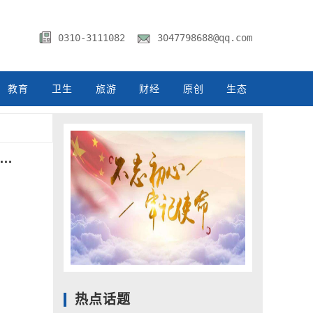
0310-3111082
3047798688@qq.com
教育
卫生
旅游
财经
原创
生态
..
.
.
.
兴
热点话题