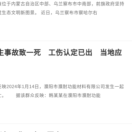
于内蒙古自治区中部、乌兰察布市中南部，前旗政府坚持
就生态文明新图景。 近日，乌兰察布市察哈尔右
生事故致一死 工伤认定已出 当地应
2024年1月14日，濮阳市濮耐功能材料有限公司发生一起
亡。 据该群众反映：韩某某在濮阳市濮耐功能