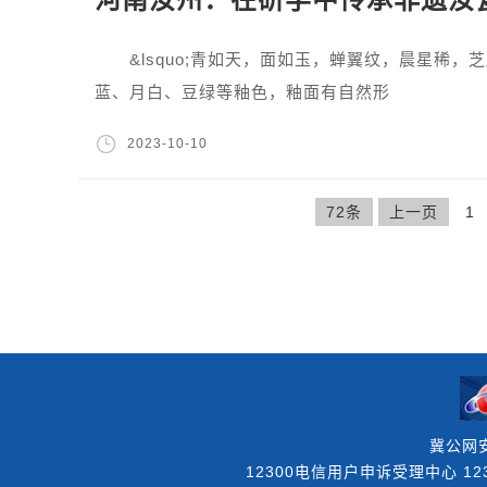
河南汝州：在研学中传承非遗汝
&lsquo;青如天，面如玉，蝉翼纹，晨星稀，芝
蓝、月白、豆绿等釉色，釉面有自然形
2023-10-10
72条
上一页
1
冀公网安
12300电信用户申诉受理中心 123