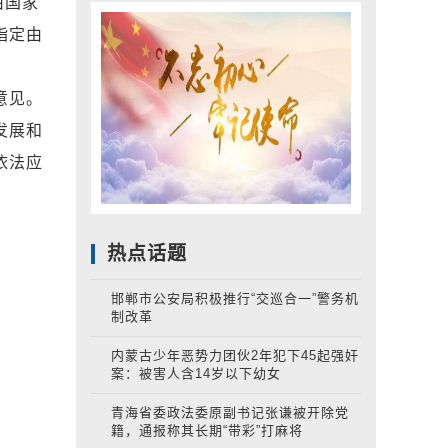
由国家
指定由
意见。
发展和
依法应
热点话题
邯郸市公安局积极推行“交巡合一”警务机
制改革
内蒙古少年恶势力团伙2年犯下45起强奸
案：被害人含14岁以下幼女
青海省委政法委原副书记张谦被开除党
籍，通报称其长期“带彩”打麻将