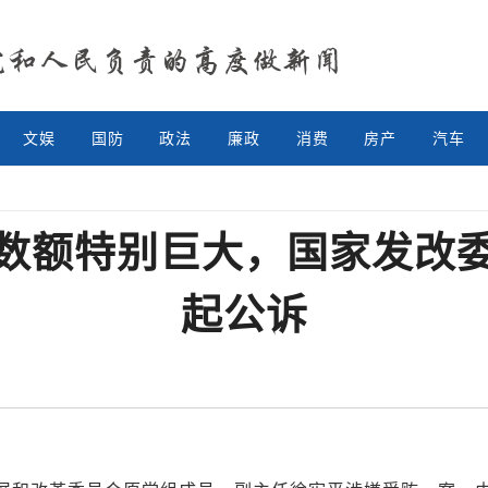
文娱
国防
政法
廉政
消费
房产
汽车
数额特别巨大，国家发改
起公诉