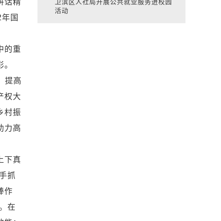
讲话精
卫滨区人社局开展公共就业服务进校园
活动
2年国
中的重
彩。
，提高
产权大
乡村振
助力高
上下真
手抓
棒作
。在