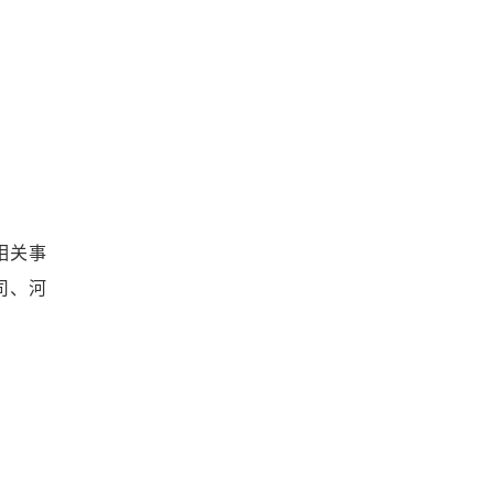
相关事
司、河