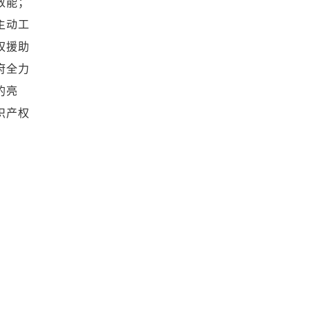
效能；
主动工
权援助
府全力
的亮
识产权