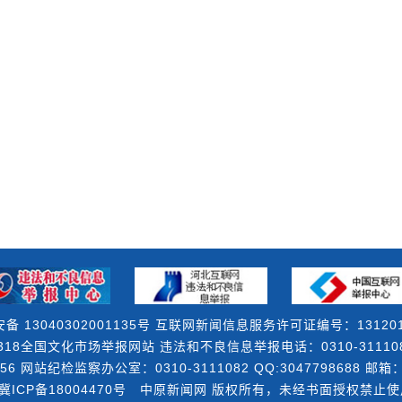
备 13040302001135号 互联网新闻信息服务许可证编号：131201
18全国文化市场举报网站 违法和不良信息举报电话：0310-3111082 
56 网站纪检监察办公室：0310-3111082 QQ:3047798688 邮箱：3
冀ICP备18004470号
中原新闻网 版权所有，未经书面授权禁止使