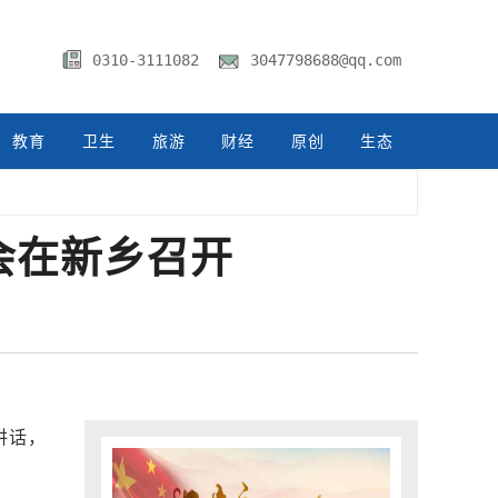
0310-3111082
3047798688@qq.com
教育
卫生
旅游
财经
原创
生态
会在新乡召开
讲话，