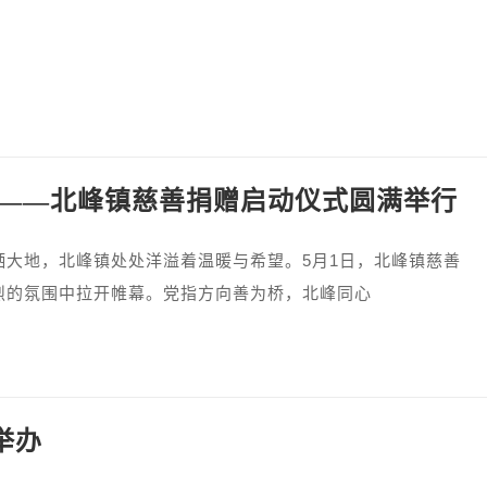
篇——北峰镇慈善捐赠启动仪式圆满举行
地，北峰镇处处洋溢着温暖与希望。5月1日，北峰镇慈善
烈的氛围中拉开帷幕。党指方向善为桥，北峰同心
举办