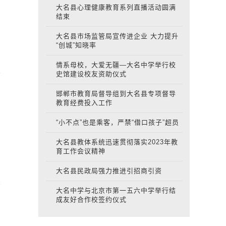
大名县心理健康教育系列直播活动圆满
结束
大名县市场监管局宣传进企业 大力提升
“创城”知晓率
情系母校，大爱无疆—大名中学举行校
史馆建设校友资助仪式
邯郸市教育局督导组到大名县专项督导
教育经费投入工作
“小不点”也是乘客，严禁“借口孩子”超员
大名县教体系统迅速贯彻落实2023年教
育工作会议精神
大名县民政局强力推进引招商引资
大名中学与北京市第一五六中学举行结
成友好合作校签约仪式