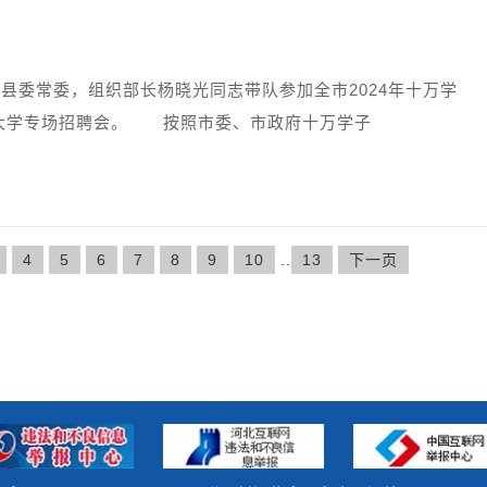
县委常委，组织部长杨晓光同志带队参加全市2024年十万学
大学专场招聘会。 按照市委、市政府十万学子
4
5
6
7
8
9
10
..
13
下一页