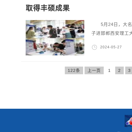
取得丰硕成果
5月24日，大名
子进邯郸西安理工
2024-05-27
122条
上一页
1
2
3