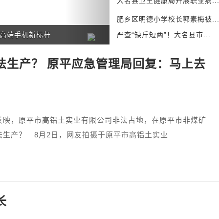
大名县卫生健康局开展职业病..
肥乡区明德小学校长郭素梅被..
伊利坚持“全面价值领先”目标，以助力构建生育友
严查“缺斤短两”！大名县市...
法生产？ 原平应急管理局回复：马上去
，原平市高铝土实业有限公司非法占地，在原平市非煤矿
法生产？ 8月2日，网友拍摄于原平市高铝土实业
长