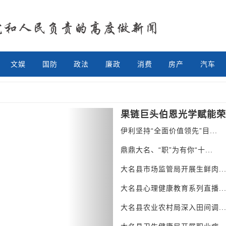
文娱
国防
政法
廉政
消费
房产
汽车
Next
果链巨头伯恩光学赋能荣.
伊利坚持“全面价值领先”目...
鼎鼎大名、“职”为有你“十...
大名县市场监管局开展生鲜肉..
大名县心理健康教育系列直播..
大名县农业农村局深入田间调..