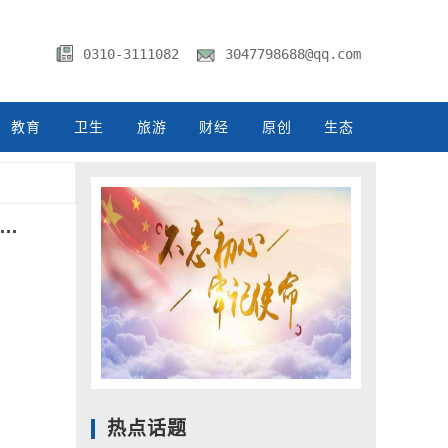
0310-3111082
3047798688@qq.com
教育
卫生
旅游
财经
原创
生态
..
.
.
.
热点话题