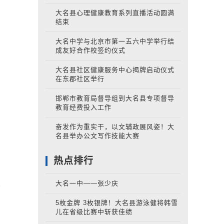
.
大名县心理健康教育系列直播活动圆满
.
结束
好型社会
大名中学与北京市第一五六中学举行结
成友好合作校签约仪式
大名县社区健康服务中心揭牌启动仪式
在东郡社区举行
邯郸市教育局督导组到大名县专项督导
教育经费投入工作
奋发作为重实干，以文辅政展风姿！大
名县举办公文写作技能大赛
热点排行
大名一中——张少庆
5枚金牌 3枚银牌！大名县游泳健将韩雪
儿在省级比赛中斩获佳绩