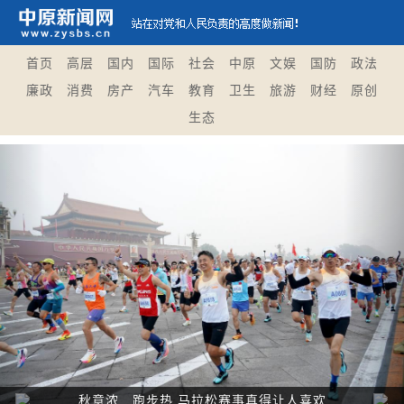
首页
高层
国内
国际
社会
中原
文娱
国防
政法
廉政
消费
房产
汽车
教育
卫生
旅游
财经
原创
生态
Previous
Nex
秋意浓 跑步热 马拉松赛事真得让人喜欢