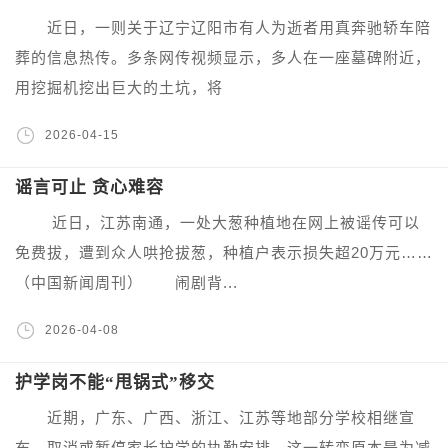
近日，一则关于辽宁辽阳市有人为逝者用真奔驰轿车陪
葬的信息热传。多条网传视频显示，多人在一座墓碑附近，
用挖掘机挖出巨大的土坑，将
2026-04-15
谣言可止 贪心难容
近日，江苏南通，一处大葱种植地在网上被谣传可以
免费拔，遭到众人哄抢拔葱，种植户表示损失超20万元……
（中国新闻周刊） 闹剧背...
2026-04-08
护学岗不能“甩锅式”移交
近期，广东、广西、浙江、江苏等地部分学校相继宣
布，取消或暂停家长护学的执勤安排。这一转变原本是为减