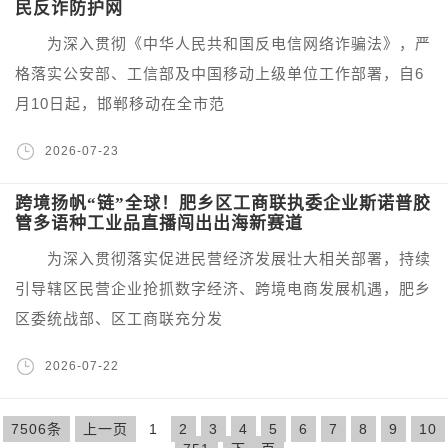
民反诈防护网
为深入贯彻《中华人民共和国反电信网络诈骗法》，严
格落实公安部、工信部及中国移动上级单位工作部署，自6
月10日起，邯郸移动在全市范
2026-07-23
跨境扬帆“链”全球！肥乡区工商联执委企业斯诺普胶
管多语种工业品直播闯出出海新赛道
为深入贯彻落实促进民营经济发展壮大相关部署，持续
引导辖区民营企业抢抓数字经济、跨境电商发展机遇，肥乡
区委统战部、区工商联充分发
2026-07-22
7506条
上一页
1
2
3
4
5
6
7
8
9
10