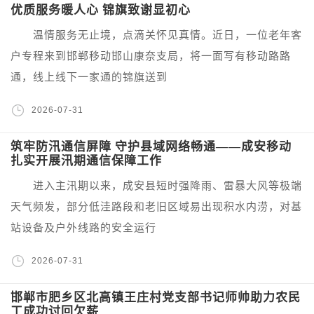
优质服务暖人心 锦旗致谢显初心
温情服务无止境，点滴关怀见真情。近日，一位老年客
户专程来到邯郸移动邯山康奈支局，将一面写有移动路路
通，线上线下一家通的锦旗送到
2026-07-31
筑牢防汛通信屏障 守护县域网络畅通——成安移动
扎实开展汛期通信保障工作
进入主汛期以来，成安县短时强降雨、雷暴大风等极端
天气频发，部分低洼路段和老旧区域易出现积水内涝，对基
站设备及户外线路的安全运行
2026-07-31
邯郸市肥乡区北高镇王庄村党支部书记师帅助力农民
工成功讨回欠薪