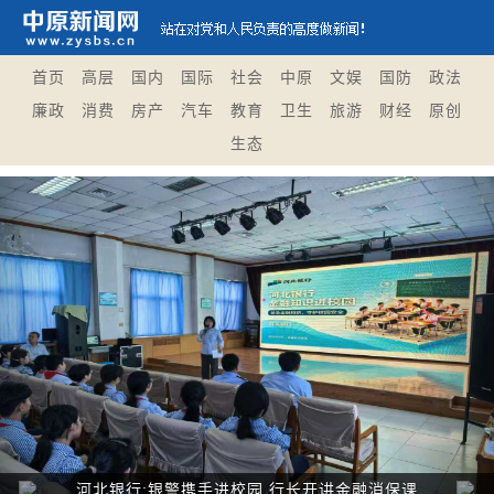
首页
高层
国内
国际
社会
中原
文娱
国防
政法
廉政
消费
房产
汽车
教育
卫生
旅游
财经
原创
生态
Previous
Nex
河北银行:银警携手进校园 行长开讲金融消保课